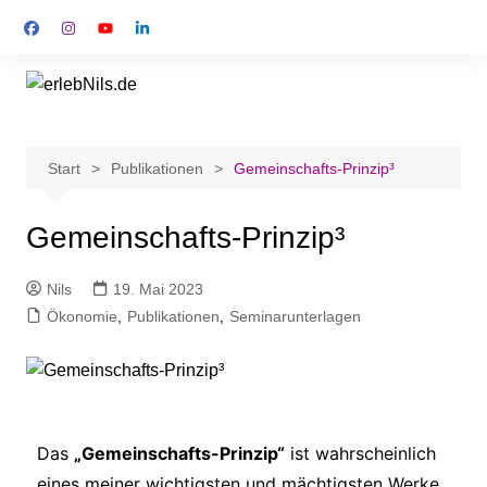
Start
Publikationen
Gemeinschafts-Prinzip³
Gemeinschafts-Prinzip³
Nils
19. Mai 2023
Ökonomie
,
Publikationen
,
Seminarunterlagen
Das
„Gemeinschafts-Prinzip“
ist wahrscheinlich
eines meiner wichtigsten und mächtigsten Werke