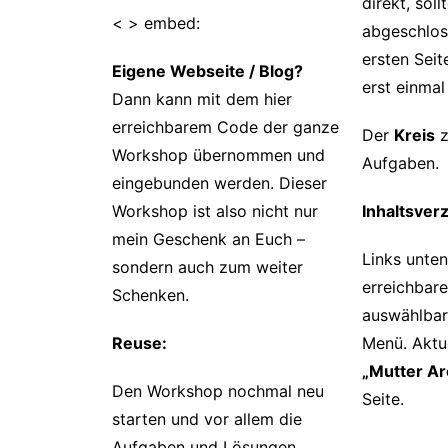
direkt, soll
< > embed:
abgeschlos
ersten Seit
Eigene Webseite / Blog?
erst einmal
Dann kann mit dem hier
erreichbarem Code der ganze
Der
Kreis
z
Workshop übernommen und
Aufgaben.
eingebunden werden. Dieser
Workshop ist also nicht nur
Inhaltsverz
mein Geschenk an Euch –
Links unten 
sondern auch zum weiter
erreichbar
Schenken.
auswählbar
Reuse:
Menü. Aktue
„Mutter Ar
Den Workshop nochmal neu
Seite.
starten und vor allem die
Aufgaben und Lösungen