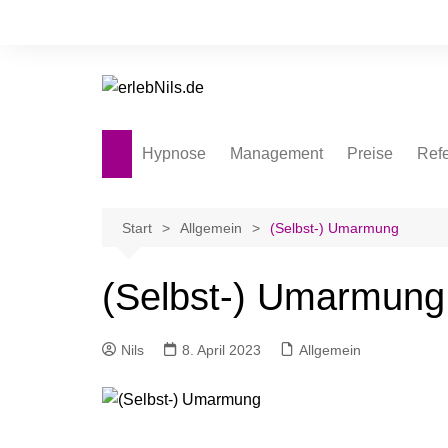
Hypnose
Management
Preise
Ref
Hypnotische Umarmung
Vertrieb
Hypnotische Lerntechnik
Start
Allgemein
(Selbst-) Umarmung
Exorzismus light
(Selbst-) Umarmung
Nils
8. April 2023
Allgemein