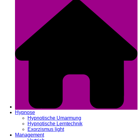
Hypnose
Hypnotische Umarmung
Hypnotische Lerntechnik
Exorzismus light
Management